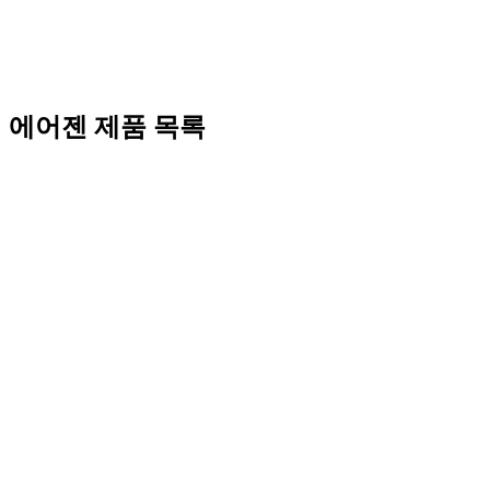
에어젠 제품 목록
AIRXEN Box
에어젠박스
AirCell Roll
에어셀롤
Food Aircell
식품에어셀
Packaging Aircell
포장에어셀