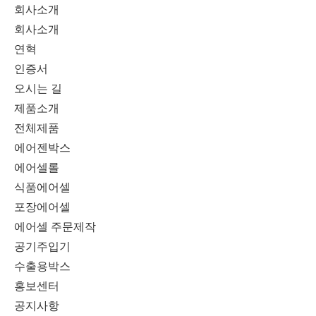
회사소개
회사소개
연혁
인증서
오시는 길
제품소개
전체제품
에어젠박스
에어셀롤
식품에어셀
포장에어셀
에어셀 주문제작
공기주입기
수출용박스
홍보센터
공지사항