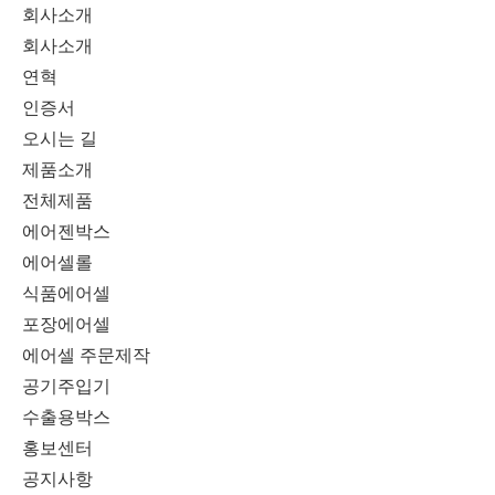
회사소개
회사소개
연혁
인증서
오시는 길
제품소개
전체제품
에어젠박스
에어셀롤
식품에어셀
포장에어셀
에어셀 주문제작
공기주입기
수출용박스
홍보센터
공지사항